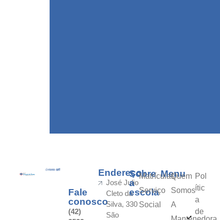
Endereço
Sobre
Menu
Matrículas
Quem
Pol
a
José Julio
ític
Serviço
Somos
Fale
escola
Cleto da
a
conosco
Silva, 330
Social
A
(42)
de
São
Mantenedora