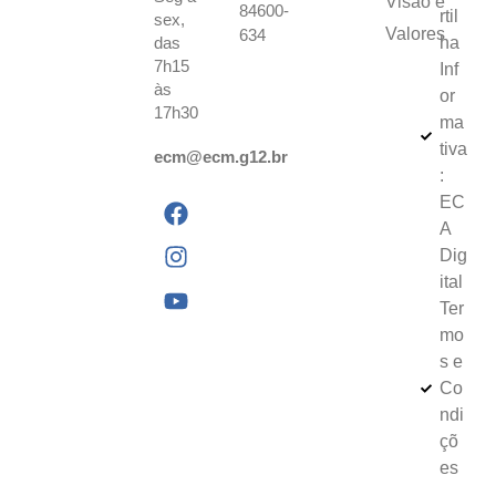
Visão e
84600-
rtil
sex,
Valores
634
das
ha
7h15
Inf
às
or
17h30
ma
tiva
ecm@ecm.g12.br
:
EC
A
Dig
ital
Ter
mo
s e
Co
ndi
çõ
es