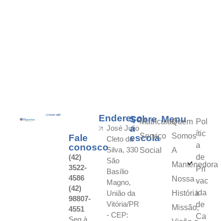
Endereço
Sobre
Menu
Matrículas
Quem
Pol
a
José Julio
ític
Serviço
Somos
Fale
escola
Cleto da
a
conosco
Silva, 330
Social
A
(42)
de
São
Mantenedora
3522-
Pri
Basílio
4586
Nossa
vac
Magno,
(42)
ida
União da
História
98807-
Vitória/PR
de
Missão,
4551
- CEP:
Ca
Seg à