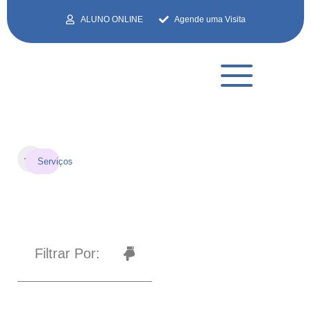
ALUNO ONLINE
Agende uma Visita
Segurança
Compartilhar:
Serviços
Digital
Filtrar Por: