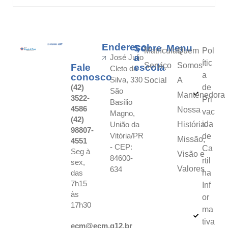
Endereço
Sobre
Menu
Matrículas
Quem
Pol
a
José Julio
ític
Serviço
Somos
Fale
escola
Cleto da
a
conosco
Silva, 330
Social
A
(42)
de
São
Mantenedora
3522-
Pri
Basílio
4586
Nossa
vac
Magno,
(42)
ida
União da
História
98807-
Vitória/PR
de
Missão,
4551
- CEP:
Ca
Seg à
Visão e
84600-
rtil
sex,
Valores
634
das
ha
7h15
Inf
às
or
17h30
ma
tiva
ecm@ecm.g12.br