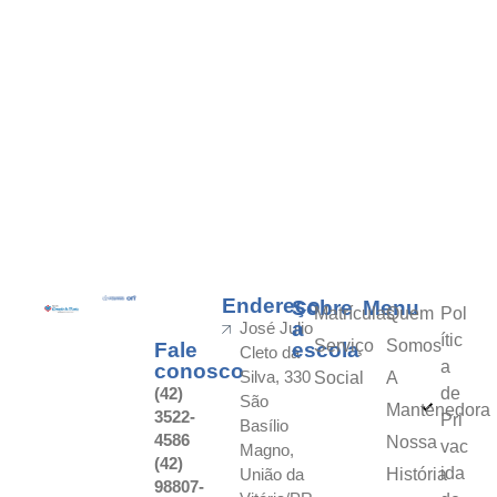
Endereço
Sobre
Menu
Matrículas
Quem
Pol
a
José Julio
ític
Serviço
Somos
Fale
escola
Cleto da
a
conosco
Silva, 330
Social
A
(42)
de
São
Mantenedora
3522-
Pri
Basílio
4586
Nossa
vac
Magno,
(42)
ida
União da
História
98807-