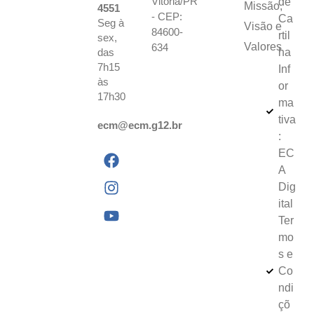
Vitória/PR
de
Missão,
4551
- CEP:
Ca
Seg à
Visão e
84600-
rtil
sex,
Valores
634
das
ha
7h15
Inf
às
or
17h30
ma
tiva
ecm@ecm.g12.br
:
EC
A
Dig
ital
Ter
mo
s e
Co
ndi
çõ