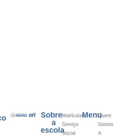
Sobre
Menu
Matrículas
Quem
ço
a
Serviço
Somos
escola
Social
A