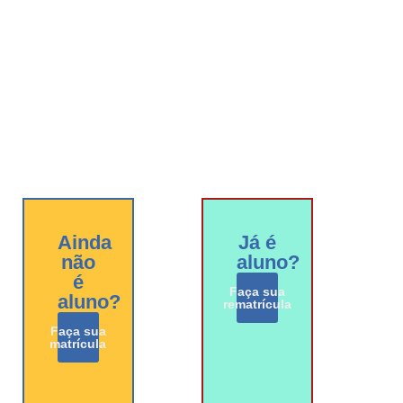
Ainda
Já é
não
aluno?
é
Faça sua
aluno?
rematrícula
Faça sua
matrícula