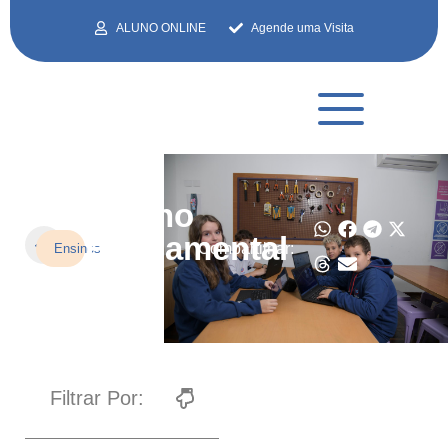
ALUNO ONLINE
Agende uma Visita
Ensino
Fundamental
Compartilhar:
Ensinos
II
Filtrar Por: