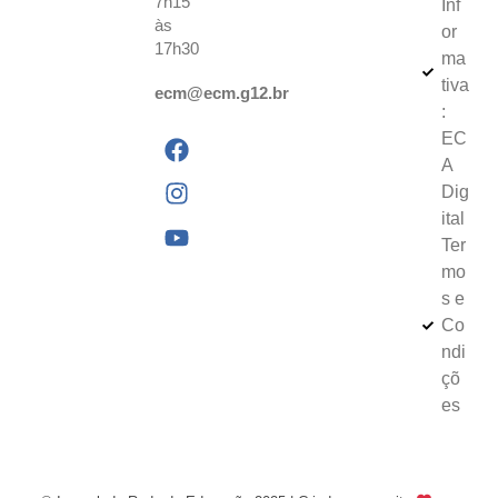
7h15
Inf
às
or
17h30
ma
tiva
ecm@ecm.g12.br
:
EC
A
Dig
ital
Ter
mo
s e
Co
ndi
çõ
es