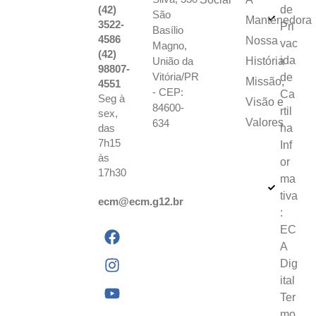
(42)
de
São
Mantenedora
3522-
Pri
Basílio
4586
Nossa
vac
Magno,
(42)
ida
União da
História
98807-
Vitória/PR
de
Missão,
4551
- CEP:
Ca
Seg à
Visão e
84600-
rtil
sex,
Valores
634
das
ha
7h15
Inf
às
or
17h30
ma
tiva
ecm@ecm.g12.br
:
EC
A
Dig
ital
Ter
mo