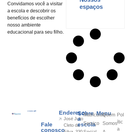
Convidamos você a visitar
espaços
a escola e descobrir os
benefícios de escolher
nosso ambiente
educacional para seu filho.
Endereço
Sobre
Menu
Matrículas
Quem
Pol
a
José Julio
ític
Serviço
Somos
Fale
escola
Cleto da
a
conosco
Silva, 330
Social
A