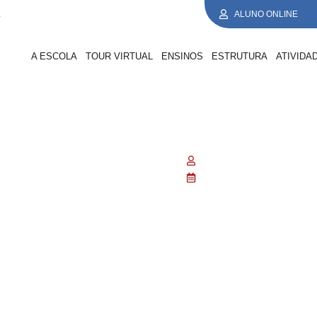
1
ALUNO ONLINE
A ESCOLA
TOUR VIRTUAL
ENSINOS
ESTRUTURA
ATIVIDA
informática Coração d
11.dez.25