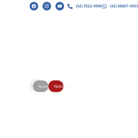
(42) 3522-4586
(42) 98807-455
Formatura
Acontece
Notícias
9° Ano