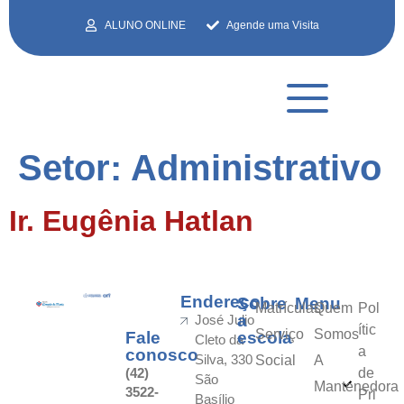
ALUNO ONLINE
Agende uma Visita
Setor:
Administrativo
Ir. Eugênia Hatlan
Endereço
Sobre
Menu
Matrículas
Quem
Pol
a
José Julio
ític
Serviço
Somos
Fale
escola
Cleto da
a
conosco
Silva, 330
Social
A
(42)
de
São
Mantenedora
3522-
Pri
Basílio