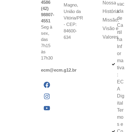
4586
Nossa
vac
Magno,
(42)
ida
União da
História
98807-
Vitória/PR
de
Missão,
4551
- CEP:
Ca
Seg à
Visão e
84600-
rtil
sex,
Valores
634
das
ha
7h15
Inf
às
or
17h30
ma
tiva
ecm@ecm.g12.br
:
EC
A
Dig
ital
Ter
mo
s e
Co